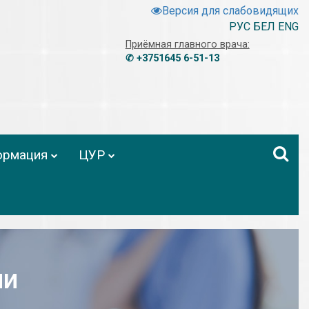
Версия для слабовидящих
РУС
БЕЛ
ENG
Приёмная главного врача:
✆ +3751645 6-51-13
ормация
ЦУР
ии