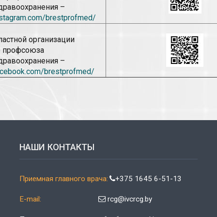
дравоохранения –
nstagram.com/brestprofmed/
ластной организации
о профсоюза
дравоохранения –
acebook.com/brestprofmed/
НАШИ КОНТАКТЫ
Приемная главного врача:
+375 1645 6-51-13
E-mail:
rcg@ivcrcg.by