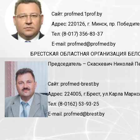
Сайт: profmed.1prof.by
Адрес: 220126, г. Минск, пр. Победите
Тел: (8-017) 356-83-37
E
-
mail
: profmed@profmed.by
БРЕСТСКАЯ ОБЛАСТНАЯ ОРГАНИЗАЦИЯ БЕ
Председатель – Скаскевич Николай П
Сайт:
profmed
-
brest
.
by
Адрес: 224005, г.Брест, ул.Карла Маркса
Тел
: (8-0162) 53-93-25
E-mail: profmed@brest.by