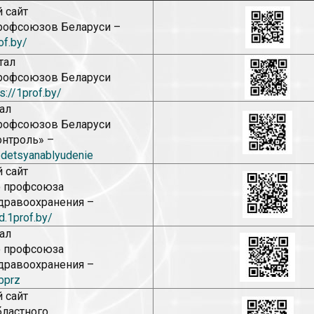
 сайт
рофсоюзов Беларуси –
of.by/
тал
рофсоюзов Беларуси
s://1prof.by/
ал
рофсоюзов Беларуси
нтроль» –
edetsyanablyudenie
 сайт
о профсоюза
дравоохранения –
d.1prof.by/
ал
о профсоюза
дравоохранения –
kbprz
 сайт
бластного