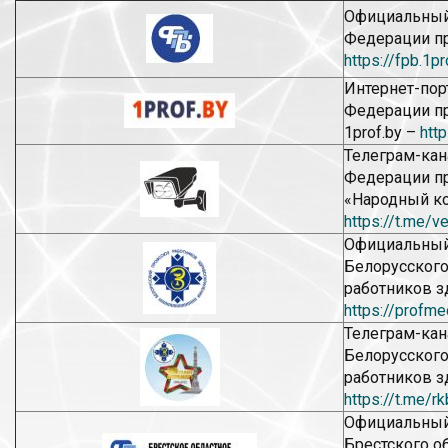
Официальный
Федерации п
https://fpb.1pr
Интернет-пор
Федерации п
1prof.by –
http
Телеграм-кан
Федерации п
«Народный ко
https://t.me/v
Официальный
Белорусског
работников з
https://profme
Телеграм-кан
Белорусског
работников з
https://t.me/r
Официальный
Брестского о