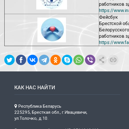
работников з
https://www.i
Фейсбук
Брестской об
Белорусског
работников з
https://www.f
КАК НАС НАЙТИ
Республика Беларусь
225295, Бресткая обл., г.Ивацевичи,
ул.Толочко, д.10.