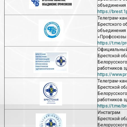
объединения
https://brest.
Телеграм-кан
Брестского о
объединения
«Профсоюзы 
https://t.me/p
Официальный
Брестской об
Белорусског
работников з
https://www.p
Телеграм-кан
Брестской об
Белорусског
работников з
https://t.me/b
Инстаграм
Брестской об
Белорусског