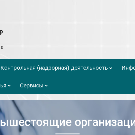
р
10
Контрольная (надзорная) деятельность
Инф
вья
Сервисы
ышестоящие организац