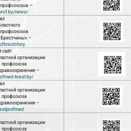
 профсоюзов –
1prof.by/news/
ал
бластного
 профсоюзов
Брестчины» –
rofbrestchiny
 сайт
ластной организации
о профсоюза
дравоохранения –
rofmed-brest.by/
ал
ластной организации
о профсоюза
дравоохранения –
restprofmed
ластной организации
о профсоюза